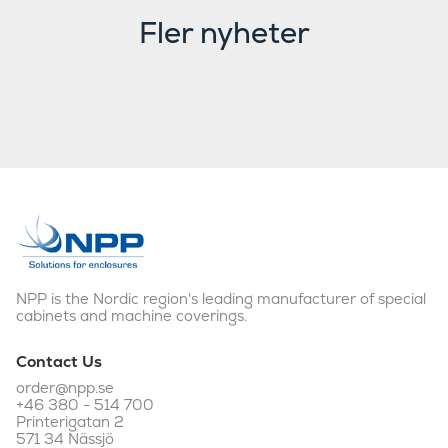
Fler nyheter
Viktor Svensson – från monteringen till
konstruktion
Anders Rydholm – vill hellre arbeta med
händerna än med maskiner
Fem anledningar att välja specialskåp i stället för
standard
NPP is the Nordic region's leading manufacturer of special
cabinets and machine coverings.
Contact Us
order@npp.se
+46 380 - 514 700
Printerigatan 2
571 34 Nässjö