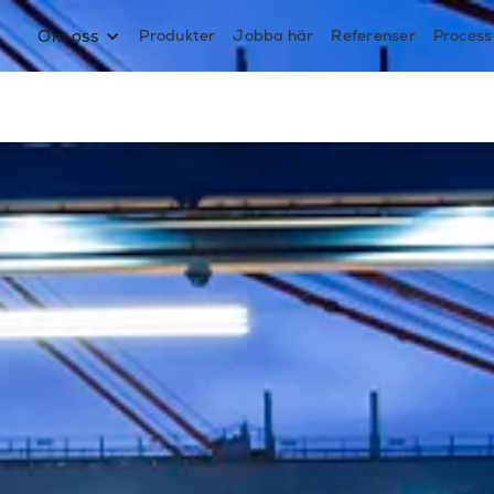
Om oss
Produkter
Jobba här
Referenser
Process