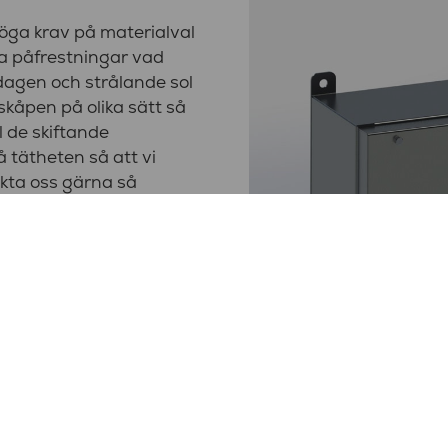
öga krav på materialval
ora påfrestningar vad
dagen och strålande sol
skåpen på olika sätt så
l de skiftande
å tätheten så att vi
akta oss gärna så