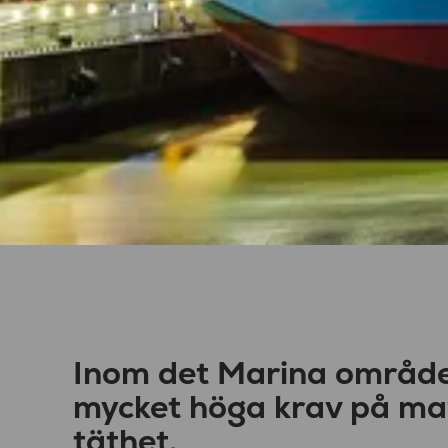
Inom det Marina området
mycket höga krav på mat
täthet.