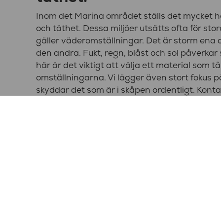
Inom det Marina området ställs det mycket h
och täthet. Dessa miljöer utsätts ofta för st
gäller väderomställningar. Det är storm ena 
den andra. Fukt, regn, blåst och sol påverkar 
här är det viktigt att välja ett material som tå
omställningarna. Vi lägger även stort fokus p
skyddar det som är i skåpen ordentligt. Kont
berättar vi mer om hur vi kan hjälpa just er.